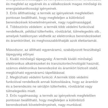
és megfelel az egyének és a vállalkozások magas minőségi és
energiatakarékossági igényeinek.
3. Erős állíthatóság: a termék az igényeknek megfelelően
pontosan beállítható, hogy megfeleljen a különböző
berendezések követelményeinek, nagy rugalmassággal.
4. Többszörös védelem: a termék több védelmi funkcióval
rendelkezik, például túlterhelés, rövidzárlat, túlmelegedés stb.,
amelyek hatékonyan védhetik az elektronikus berendezéseket
és áramköröket, és meghosszabbíthatják azok élettartamát.
Másodszor, az állítható egyenáramú, szabályozott feszültségű
tápegység előnyei
1. Kiváló minőségű tápegység: A termék kiváló minőségű
elektronikus alkatrészeket és tranzisztortechnológiát használ,
számos elektronikus berendezést és áramkört biztosít stabil,
megbízható egyenáramú tápellátással.
2. Megbízható védelmi funkció: A termék több védelmi
funkcióval rendelkezik annak biztosítására, hogy az áramkör
és a berendezés ne sérüljön túlterhelés, rövidzárlat vagy
túlmelegedés miatt.
3. Erős rugalmasság: a termék az igényeknek megfelelően
pontosan beállítható, hogy megfeleljen a különböző
berendezések követelményeinek, nagy munkával.