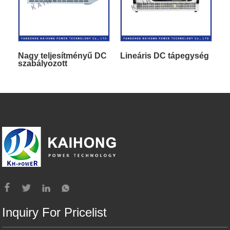
Nagy teljesítményű DC
Lineáris DC tápegység
szabályozott
tápegység
Inquiry For Pricelist