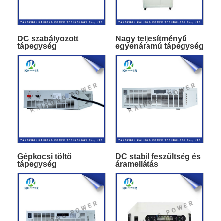
DC szabályozott
Nagy teljesítményű
tápegység
egyenáramú tápegység
Gépkocsi töltő
DC stabil feszültség és
tápegység
áramellátás