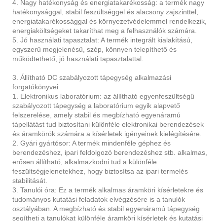
4. Nagy hatékonyság és energiatakarékosság: a termék nagy
hatékonysággal, stabil feszültséggel és alacsony zajszinttel,
energiatakarékossággal és környezetvédelemmel rendelkezik,
energiaköltségeket takaríthat meg a felhasználók számára.
5. Jó használati tapasztalat: A termék integrált kialakítású,
egyszerű megjelenésű, szép, könnyen telepíthető és
működtethető, jó használati tapasztalattal.
3. Állítható DC szabályozott tápegység alkalmazási
forgatókönyvei
1. Elektronikus laboratórium: az állítható egyenfeszültségű
szabályozott tápegység a laboratórium egyik alapvető
felszerelése, amely stabil és megbízható egyenáramú
tápellátást tud biztosítani különféle elektronikai berendezések
és áramkörök számára a kísérletek igényeinek kielégítésére.
2. Gyári gyártósor: A termék mindenféle géphez és
berendezéshez, ipari feldolgozó berendezéshez stb. alkalmas,
erősen állítható, alkalmazkodni tud a különféle
feszültségjelenetekhez, hogy biztosítsa az ipari termelés
stabilitását.
3. Tanulói óra: Ez a termék alkalmas áramköri kísérletekre és
tudományos kutatási feladatok elvégzésére is a tanulók
osztályában. A megbízható és stabil egyenáramú tápegység
segítheti a tanulókat különféle áramköri kísérletek és kutatási