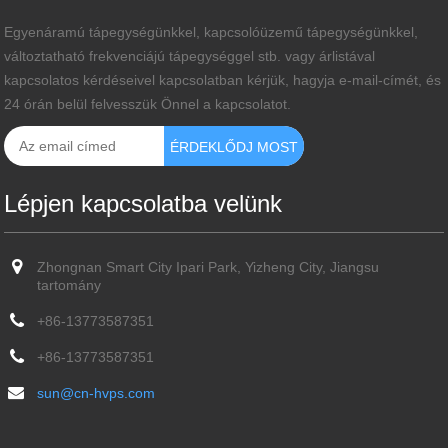
Egyenáramú tápegységünkkel, kapcsolóüzemű tápegységünkkel,
változtatható frekvenciájú tápegységgel stb. vagy árlistával
kapcsolatos kérdéseivel kapcsolatban kérjük, hagyja e-mail-címét, és
24 órán belül felvesszük Önnel a kapcsolatot.
Lépjen kapcsolatba velünk
Zhongnan Smart City Ipari Park, Yizheng City, Jiangsu
tartomány
+86-13773587351
+86-13773587351
sun@cn-hvps.com