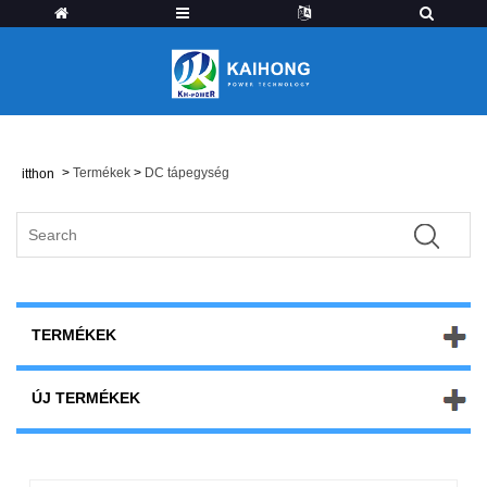
>
Termékek
>
DC tápegység
itthon
TERMÉKEK
ÚJ TERMÉKEK