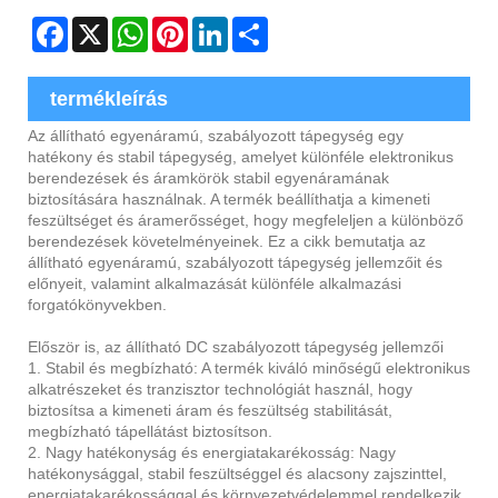
Facebook
X
WhatsApp
Pinterest
LinkedIn
Share
termékleírás
Az állítható egyenáramú, szabályozott tápegység egy
hatékony és stabil tápegység, amelyet különféle elektronikus
berendezések és áramkörök stabil egyenáramának
biztosítására használnak. A termék beállíthatja a kimeneti
feszültséget és áramerősséget, hogy megfeleljen a különböző
berendezések követelményeinek. Ez a cikk bemutatja az
állítható egyenáramú, szabályozott tápegység jellemzőit és
előnyeit, valamint alkalmazását különféle alkalmazási
forgatókönyvekben.
Először is, az állítható DC szabályozott tápegység jellemzői
1. Stabil és megbízható: A termék kiváló minőségű elektronikus
alkatrészeket és tranzisztor technológiát használ, hogy
biztosítsa a kimeneti áram és feszültség stabilitását,
megbízható tápellátást biztosítson.
2. Nagy hatékonyság és energiatakarékosság: Nagy
hatékonysággal, stabil feszültséggel és alacsony zajszinttel,
energiatakarékossággal és környezetvédelemmel rendelkezik,