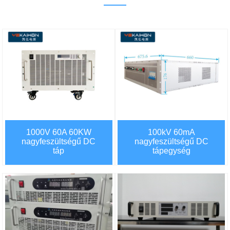
1000V 60A 60KW
100kV 60mA
nagyfeszültségű DC
nagyfeszültségű DC
táp
tápegység