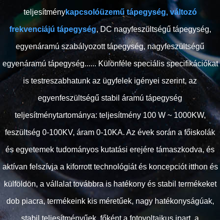
teljesítmény
kapcsolóüzemű tápegység, változó
frekvenciájú tápegység
, DC nagyfeszültségű tápegység,
egyenáramú szabályozott tápegység, nagyfeszültségű
egyenáramú tápegység...... Különféle speciális specifikációkat
is testreszabhatunk az ügyfelek igényei szerint, az
egyenfeszültségű stabil áramú tápegység
teljesítménytartománya: teljesítmény 100 W ~ 1000KW,
feszültség 0-100KV, áram 0-10KA. Az évek során a főiskolák
és egyetemek tudományos kutatási erejére támaszkodva, és
aktívan felszívja a kiforrott technológiát és koncepciót itthon és
külföldön, a vállalat továbbra is hatékony és stabil termékeket
dob ​​piacra, termékeink kis méretűek, nagy hatékonyságúak,
stabil teljesítményűek, főként a fotovoltaikus ipart, a