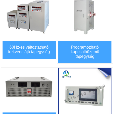
60Hz-es változtatható
Programozható
frekvenciájú tápegység
kapcsolóüzemű
tápegység