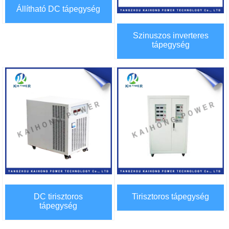
Állítható DC tápegység
Szinuszos inverteres
tápegység
DC tirisztoros
Tirisztoros tápegység
tápegység