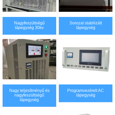
Nagyfeszültségű
Sorozat stabilizált
tápegység 30kv
tápegység
Nagy teljesítményű és
Programvezérelt AC
nagyfeszültségű
tápegység
tápegység