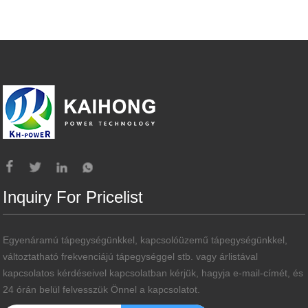
Inquiry For Pricelist
Egyenáramú tápegységünkkel, kapcsolóüzemű tápegységünkkel,
változtatható frekvenciájú tápegységgel stb. vagy árlistával
kapcsolatos kérdéseivel kapcsolatban kérjük, hagyja e-mail-címét, és
24 órán belül felvesszük Önnel a kapcsolatot.